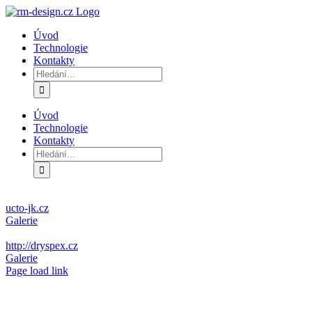
Přeskočit
na
Úvod
obsah
Technologie
Kontakty
Hledat:
Úvod
Technologie
Kontakty
Hledat:
ucto-jk.cz
Galerie
http://dryspex.cz
Galerie
Page load link
Přejít
nahoru